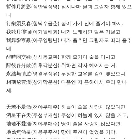
暫伴月將影
(
)
잠반월장영
잠시나마
달과
그림자
함께
있으
니
行樂須及春
(
)
.
항낙수급춘
봄이
가기
전에
즐겨야
하지
我歌月徘徊
(
)
아가월배회
내가
노래하면
달은
거닐고
我舞影零亂
(
)
아무영령난
내가
춤추면
그림자도
따라
춤추
.
네
醒時同交歡
(
)
성시동교환
함께
즐거이
술을
마시고
醉後各分散
(
)
.
취후각분산
취하면
각자
헤어지는
거
永結無情遊
(
)
영결무정유
무정한
교유를
길이
맺었으니
相期邈雲漢
(
)
상기막운한
다음엔
저
은하에서
우리
만나
.
세
天若不愛酒
(
)
천야부애주
하늘이
술을
사랑치
않았다면
酒星不在天
(
)
,
주성부재천
주성이
하늘에
있지
않을
거고
地若不愛酒
(
)
지야부애주
땅이
술을
사랑치
않았다면
地應無酒泉
(
)
.
지응무주천
땅에
주천이
없었을
거야