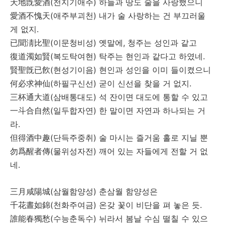
天地旣愛酒
(
)
천지기애주
하늘과
땅도
술을
사랑했으니
愛酒不愧天
(
)
애주부괴천
내가
술
사랑하는
건
부끄러울
.
게
없지
已聞淸比聖
(
)
,
이문청비성
옛말에
청주는
성인과
같고
復道濁如賢
(
)
.
복도탁여현
탁주는
현인과
같다고
하였네
賢聖旣已飮
(
)
현성기이음
현인과
성인을
이미
들이켰으니
何必求神仙
(
)
.
하필구신선
굳이
신선을
찾을
거
없지
三杯通大道
(
)
삼배통대도
석
잔이면
대도에
통할
수
있고
一斗合自然
(
)
일두합자연
한
말이면
자연과
하나되는
거
.
라
但得酒中趣
(
)
단득주중취
술
마시는
즐거움
홀로
지닐
뿐
勿爲醒者傳
(
)
물위성자전
깨어
있는
자들에게
전할
거
없
.
네
三月咸陽城
(
)
삼월함양성
춘삼월
함양성은
千花晝如錦
(
)
.
천화주여금
온갖
꽃이
비단을
펴
놓은
듯
誰能春獨愁
(
)
수능춘독수
뉘라서
봄날
수심
떨칠
수
있으