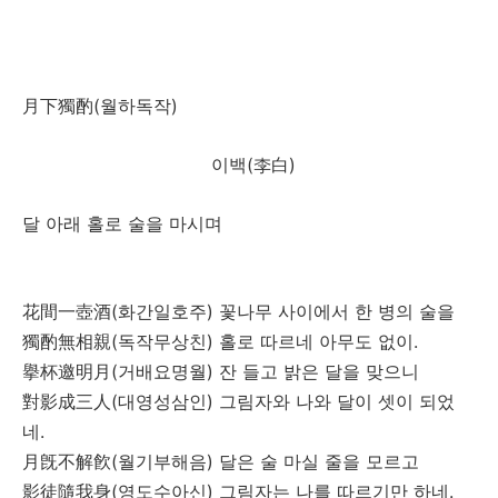
月下獨酌
(
)
월하독작
李白
(
)
이백
달
아래
홀로
술을
마시며
花間一壺酒
(
)
화간일호주
꽃나무
사이에서
한
병의
술을
獨酌無相親
(
)
.
독작무상친
홀로
따르네
아무도
없이
擧杯邀明月
(
)
거배요명월
잔
들고
밝은
달을
맞으니
對影成三人
(
)
대영성삼인
그림자와
나와
달이
셋이
되었
.
네
月旣不解飮
(
)
월기부해음
달은
술
마실
줄을
모르고
影徒隨我身
(
)
.
영도수아신
그림자는
나를
따르기만
하네