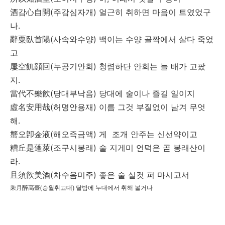
酒
心自開
(
)
감
주감심자개
얼근히
취하면
마음이
트였었구
.
나
辭粟臥首陽
(
)
사속와수양
백이는
수양
골짝에서
살다
죽었
고
屢空飢顔回
(
)
누공기안회
청렴하단
안회는
늘
배가
고팠
.
지
當代不樂飮
(
)
당대부낙음
당대에
술이나
즐길
일이지
虛名安用哉
(
)
허명안용재
이름
그것
부질없이
남겨
무엇
.
해
蟹
卽金液
(
)
오
해오즉금액
게
조개
안주는
신선약이고
糟丘是蓬萊
(
)
조구시봉래
술
지게미
언덕은
곧
봉래산이
.
라
且須飮美酒
(
)
차수음미주
좋은
술
실컷
퍼
마시고서
乘月醉高臺
(
승월취고대
)
달밤에
누대에서
취해
볼거나