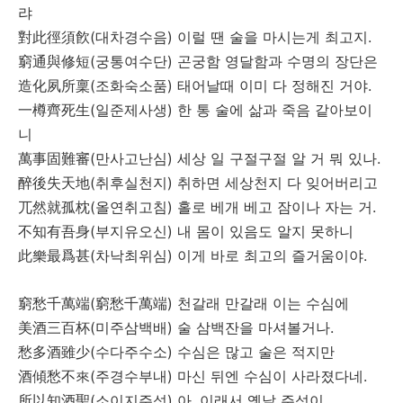
랴
對此徑須飮
(
)
.
대차경수음
이럴
땐
술을
마시는게
최고지
窮通與修短
(
)
궁통여수단
곤궁함
영달함과
수명의
장단은
造化夙所稟
(
)
.
조화숙소품
태어날때
이미
다
정해진
거야
一樽齊死生
(
)
일준제사생
한
통
술에
삶과
죽음
같아보이
니
萬事固難審
(
)
.
만사고난심
세상
일
구절구절
알
거
뭐
있나
醉後失天地
(
)
취후실천지
취하면
세상천지
다
잊어버리고
兀然就孤枕
(
)
.
올연취고침
홀로
베개
베고
잠이나
자는
거
不知有吾身
(
)
부지유오신
내
몸이
있음도
알지
못하니
此樂最爲甚
(
)
.
차낙최위심
이게
바로
최고의
즐거움이야
窮愁千萬端
窮愁千萬端
(
)
천갈래
만갈래
이는
수심에
美酒三百杯
(
)
.
미주삼백배
술
삼백잔을
마셔볼거나
愁多酒雖少
(
)
수다주수소
수심은
많고
술은
적지만
酒傾愁不來
(
)
.
주경수부내
마신
뒤엔
수심이
사라졌다네
所以知酒聖
(
)
,
소이지주성
아
이래서
옛날
주성이