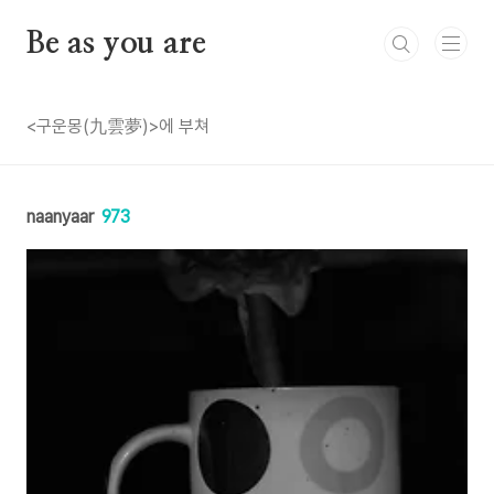
본문 바로가기
Be as you are
<구운몽(九雲夢)>에 부쳐
naanyaar
973