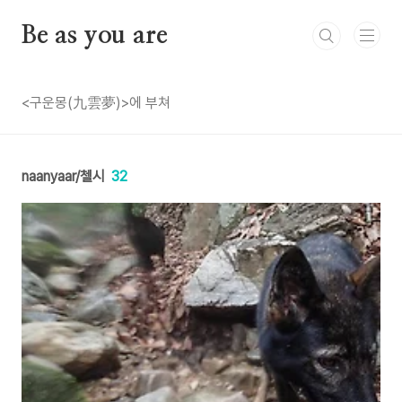
본문 바로가기
Be as you are
<구운몽(九雲夢)>에 부쳐
naanyaar/첼시
32