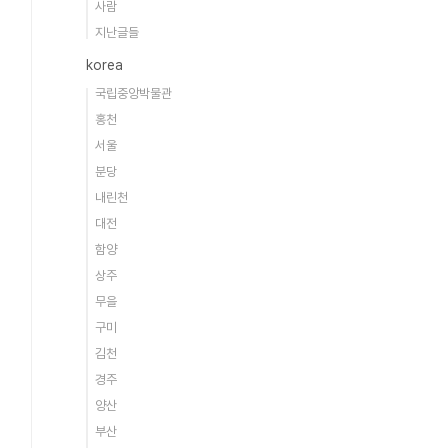
사람
지난글들
korea
국립중앙박물관
홍천
서울
분당
내린천
대전
함양
상주
무을
구미
김천
경주
양산
부산