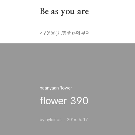
본문 바로가기
Be as you are
<구운몽(九雲夢)>에 부쳐
naanyaar/flower
flower 390
by hyleidos
2016. 6. 17.