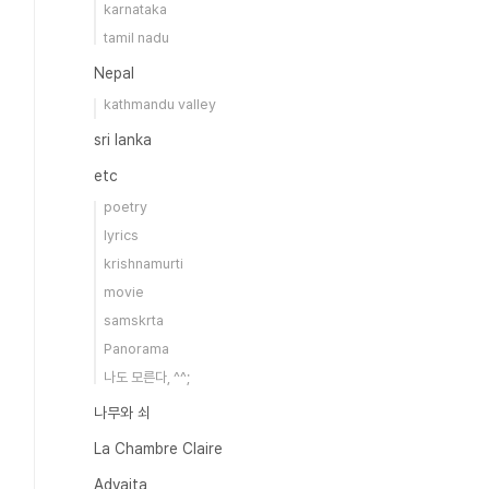
karnataka
tamil nadu
Nepal
kathmandu valley
sri lanka
etc
poetry
lyrics
krishnamurti
movie
samskrta
Panorama
나도 모른다, ^^;
나무와 쇠
La Chambre Claire
Advaita