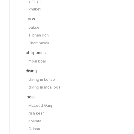
similan
Phuket
Laos
pakse
si phan don
Champasak
philippines
moal boal
diving
diving in ko tao
diving in moal boal
india
McLeod Ganj
rish kesh
Kolkata
Orissa