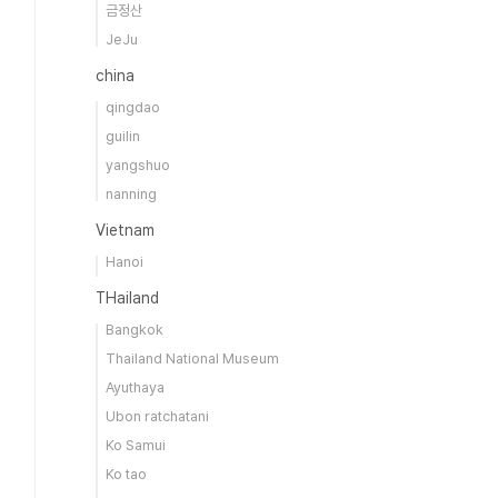
금정산
JeJu
china
qingdao
guilin
yangshuo
nanning
Vietnam
Hanoi
THailand
Bangkok
Thailand National Museum
Ayuthaya
Ubon ratchatani
Ko Samui
Ko tao