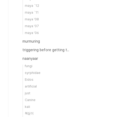
maya `12
maya `11
maya '08
maya '07
maya '06
murmuring
triggering before getting t..
naanyaar
fungi
syrphidae
Eidos
artificial
just
Canine
kali
복실이