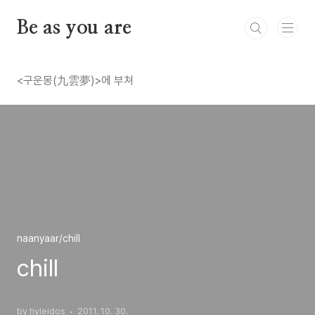
본문 바로가기
Be as you are
<구운몽(九雲夢)>에 부쳐
naanyaar/chill
chill
by hyleidos
2011. 10. 30.