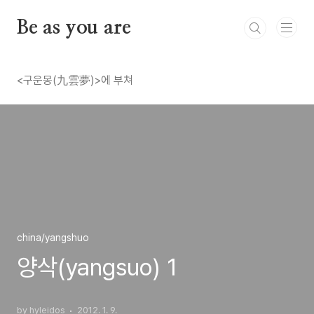
본문 바로가기
Be as you are
<구운몽(九雲夢)>에 부쳐
china/yangshuo
양삭(yangsuo) 1
by hyleidos
2012. 1. 9.