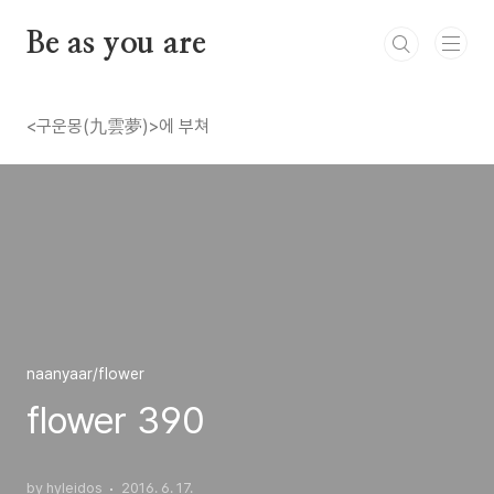
본문 바로가기
Be as you are
<구운몽(九雲夢)>에 부쳐
naanyaar/flower
flower 390
by hyleidos
2016. 6. 17.