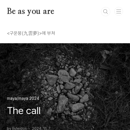
본문 바로가기
Be as you are
<구운몽(九雲夢)>에 부쳐
maya/maya 2024
The call
by hyleidos
2024. 11. 7.