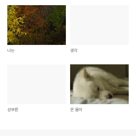
나는
생각
섣부른
온 몸이