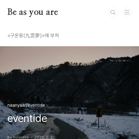
본문 바로가기
Be as you are
<구운몽(九雲夢)>에 부쳐
naanyaar/eventide
eventide
by hyleidos
2025. 2. 2.