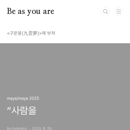
본문 바로가기
Be as you are
<구운몽(九雲夢)>에 부쳐
maya/maya 2025
“사람을
by hyleidos
2025. 8. 25.