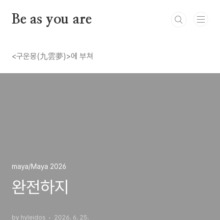
본문 바로가기
Be as you are
<구운몽(九雲夢)>에 부쳐
maya/Maya 2026
완전하지
by hyleidos
2026. 6. 25.