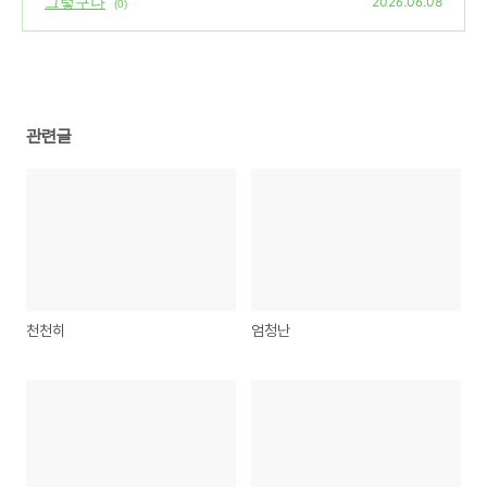
그렇구나
2026.06.08
(0)
관련글
천천히
엄청난