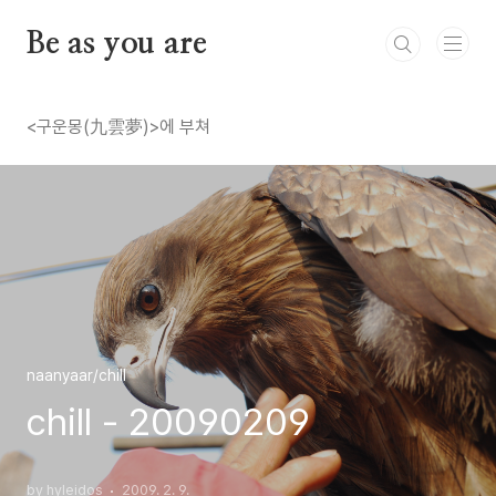
본문 바로가기
Be as you are
<구운몽(九雲夢)>에 부쳐
naanyaar/chill
chill - 20090209
by hyleidos
2009. 2. 9.