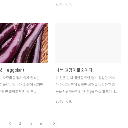
.
2013. 7. 18.
6 - eggplant
나는 고양이로소이다.
.. 자주빛을 잃지 않게 말리는
이 일은 단지 개인을 위한 혈기 왕성한 거사
 피클로... 담는다. 와인이 생기면
가 아니다. 크게 말하면 공평을 숭상하고 중
안되면 밥하고 먹지 뭐 후...
용을 사랑하는천의(天意)를 현실에 드러내
는 의거다. 남의 허락을 받지 않고 아즈마교
.
2013. 7. 8.
사건을 곳곳에 퍼뜨리는 이상, 남의 처마 밑
에 첩자를 숨겨놓고 얻은 정보를 거침없이만
나는 사람마다 퍼뜨리는 이상, 차부, 마부, 무
2
3
4
5
6
뢰한, 백수 서생, 파출부, 산파, 요파(妖婆),장