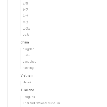
김천
경주
양산
부산
금정산
JeJu
china
qingdao
guilin
yangshuo
nanning
Vietnam
Hanoi
THailand
Bangkok
Thailand National Museum