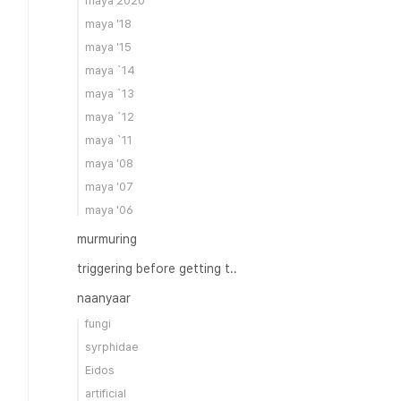
maya 2020
maya '18
maya '15
maya `14
maya `13
maya `12
maya `11
maya '08
maya '07
maya '06
murmuring
triggering before getting t..
naanyaar
fungi
syrphidae
Eidos
artificial