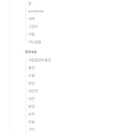
달
eventide
새벽
고양이
사람
지난글들
korea
국립중앙박물관
홍천
서울
분당
내린천
대전
함양
상주
무을
구미