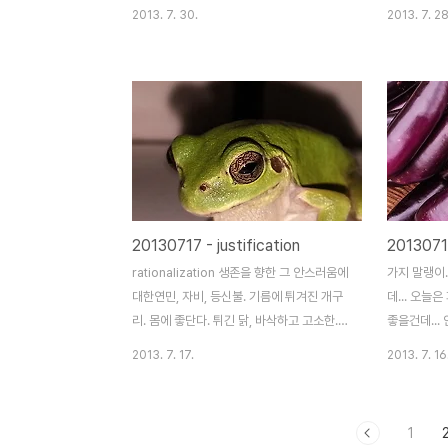
2013. 7. 30.
2013. 7. 28
20130717 - justification
2013071
rationalization 생존을 향한 그 안스러움에
가지 말랭이.
대한연민, 자비, 등신불. 기름에 튀겨진 개구
데... 오늘은
리. 몸에 좋단다. 튀긴 닭, 바삭하고 고소한.
좋을건데... 
금박을 입힌 Buddha. 박티 안스러움인것
2013. 7. 17.
2013. 7. 16
을... 합리화가 중단된다면 살아 남을 수 있을
까? 멘탈은 붕괴된다. fact는 존재하지 않는
다. 길은 끊어져 있었던 것이다. 그래 어떻게
1
살아 남을래?