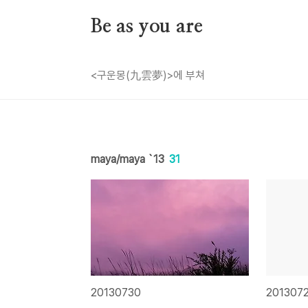
본문 바로가기
Be as you are
<구운몽(九雲夢)>에 부쳐
maya/maya `13
31
20130730
201307