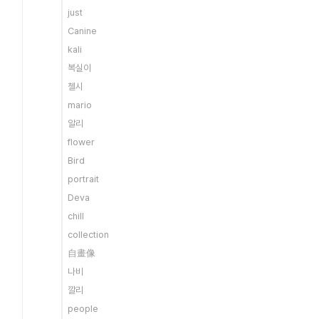
just
Canine
kali
복실이
첼시
mario
알리
flower
Bird
portrait
Deva
chill
collection
自畫像
나비
깔리
people