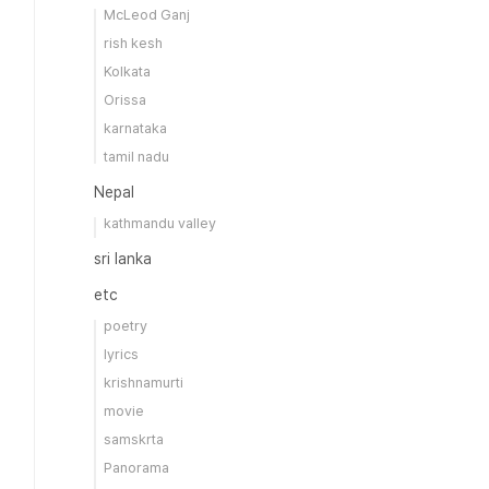
McLeod Ganj
rish kesh
Kolkata
Orissa
karnataka
tamil nadu
Nepal
kathmandu valley
sri lanka
etc
poetry
lyrics
krishnamurti
movie
samskrta
Panorama