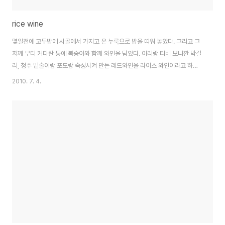
rice wine
몇일전에 고두밥에 시골에서 가지고 온 누룩으로 밥을 띠워 놓았다. 그리고 그
저께 부터 커다란 통에 복숭아와 함께 와인을 담았다. 아리랑 티비 보니깐 막걸
리, 청주 밑술이랑 포도랑 숙성시켜 만든 레드와인을 라이스 와인이라고 하던
데. 가지 높이 달린, 나머지 복숭아는 집에 사는 새들과 찾아 오는 새들과 벌들
2010. 7. 4.
과 제법많은 애벌레등에게 또 보자고 남겨두고, 풍요롭게 가득 달려있는 포도
도 조금만 더 익으면 파란통 모두에 넣어야 겠다. 가을이면 멋있게 익을 포도 와
인을 생각하니, 살짝 취기가 오르는데... 하여간 맛있게 담아야 겠다는 마음이
생긴다. 또 보자고.