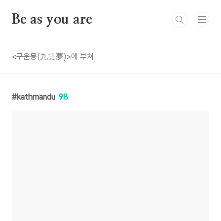
본문 바로가기
Be as you are
<구운몽(九雲夢)>에 부쳐
kathmandu
98