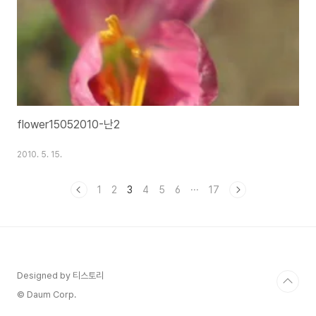
flower15052010-난2
2010. 5. 15.
1
2
3
4
5
6
···
17
Designed by 티스토리
© Daum Corp.