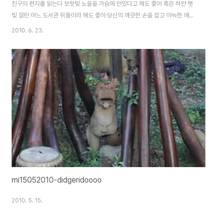
친구의 편지를 읽는다 보랏빛 노을을 가슴에 안았다고 해도 좋아 혹은 하얀 햇
빛 깔린 어느 도서관 뒤뜰이라 해도 좋아 당신의 깨끗한 손을 잡고 아늑한 얘기
가 하고 싶어 아니 그냥 당신의 그 맑은 눈을 들여다보며 마구 눈물을 글썽이고
2010. 6. 23.
싶어 아아 밀물처럼 온몸을 스며 흐르는 피곤하고 피곤한 그리움이여 청솔푸른
그늘에 앉아 서울친구의 편지를 읽는다 doooooooo~~~~iiiiing~~~~
mi15052010-didgeridoooo
2010. 5. 15.