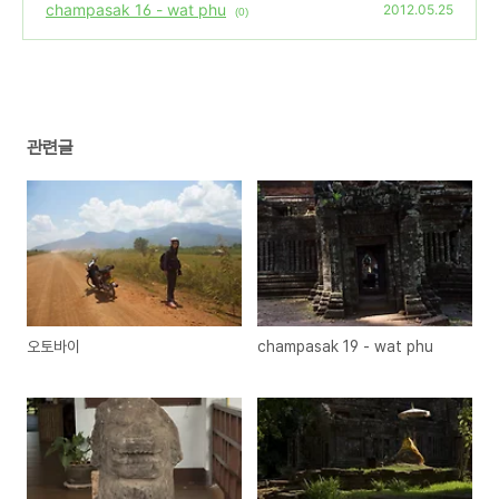
champasak 16 - wat phu
2012.05.25
(0)
관련글
오토바이
champasak 19 - wat phu