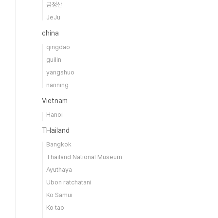
금정산
JeJu
china
qingdao
guilin
yangshuo
nanning
Vietnam
Hanoi
THailand
Bangkok
Thailand National Museum
Ayuthaya
Ubon ratchatani
Ko Samui
Ko tao