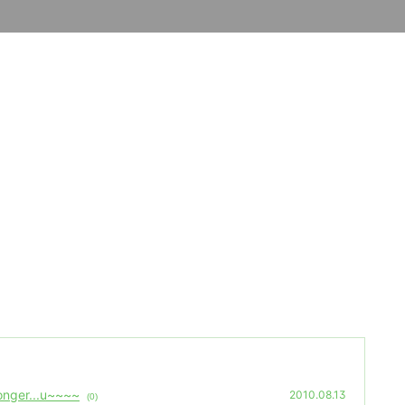
 longer...u~~~~
2010.08.13
(0)