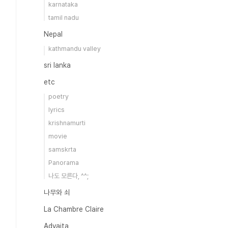
karnataka
tamil nadu
Nepal
kathmandu valley
sri lanka
etc
poetry
lyrics
krishnamurti
movie
samskrta
Panorama
나도 모른다, ^^;
나무와 쇠
La Chambre Claire
Advaita