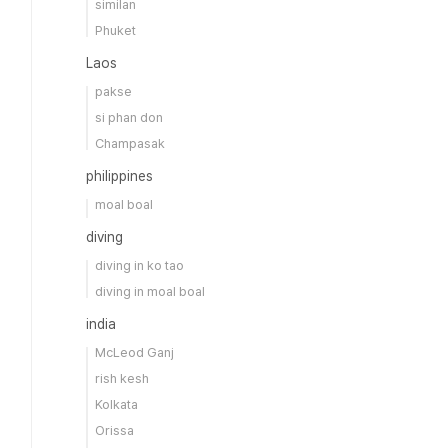
similan
Phuket
Laos
pakse
si phan don
Champasak
philippines
moal boal
diving
diving in ko tao
diving in moal boal
india
McLeod Ganj
rish kesh
Kolkata
Orissa