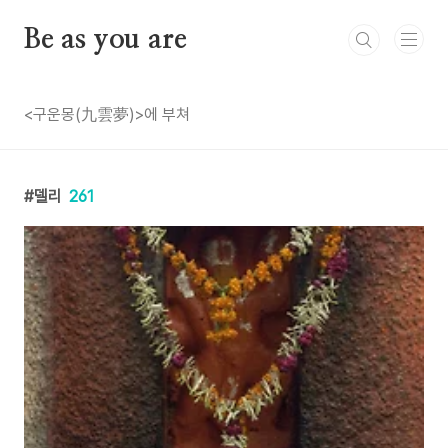
본문 바로가기
Be as you are
<구운몽(九雲夢)>에 부쳐
델리
261