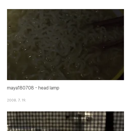
maya180708 - head lamp
2008. 7. 19.