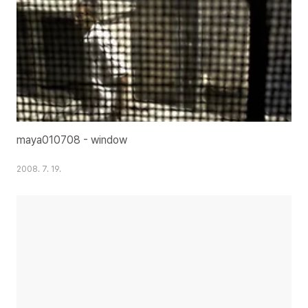
maya010708 - window
2008. 7. 19.