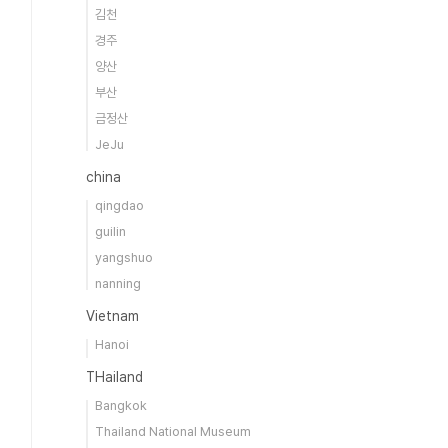
김천
경주
양산
부산
금정산
JeJu
china
qingdao
guilin
yangshuo
nanning
Vietnam
Hanoi
THailand
Bangkok
Thailand National Museum