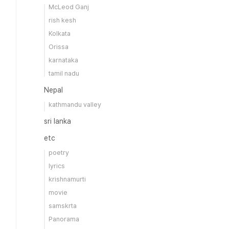
McLeod Ganj
rish kesh
Kolkata
Orissa
karnataka
tamil nadu
Nepal
kathmandu valley
sri lanka
etc
poetry
lyrics
krishnamurti
movie
samskrta
Panorama