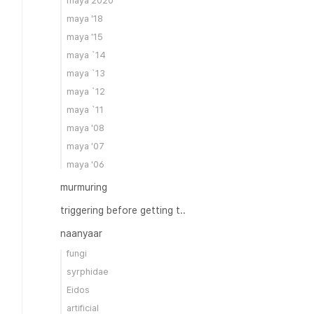
maya 2020
maya '18
maya '15
maya `14
maya `13
maya `12
maya `11
maya '08
maya '07
maya '06
murmuring
triggering before getting t..
naanyaar
fungi
syrphidae
Eidos
artificial