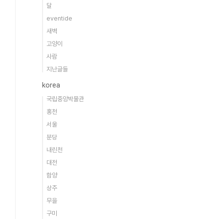
달
eventide
새벽
고양이
사람
지난글들
korea
국립중앙박물관
홍천
서울
분당
내린천
대전
함양
상주
무을
구미