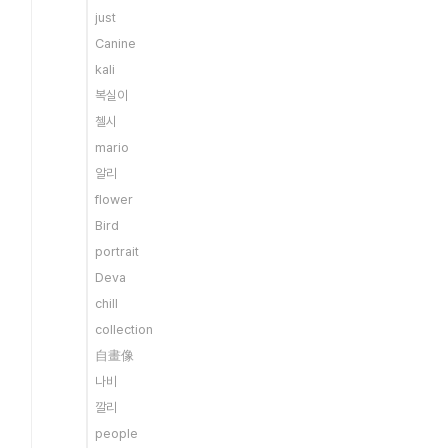
just
Canine
kali
복실이
첼시
mario
알리
flower
Bird
portrait
Deva
chill
collection
自畫像
나비
깔리
people