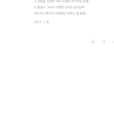
그 사람을 사랑한 이유 이생진 여기서는 실명
이 좋겠다 그녀가 사랑한 남자는 白石(백
석)*이고 백석이 사랑했던 여자는 金英韓
(김영한)** 이라고 한데 백석은 그녀를 子夜
2007. 1. 10.
(자야)라고 불렀지 이들이 만난 것은 20대 초
백석은 시 쓰는 영어 선생이었고 자야는 춤
추고 노래하는 기생이었다 그들은 3년 동안
1
··
죽자사자 사랑한 후 백석은 만주땅을 헤매다
북한에서 죽었고 자야는 남한에서 무진 돈을
벌어 길상사에 시주했다 자야가 죽기 열흘 전
기운 없이 누워 있는 노령의 여사에게 젊은
기자가 이렇게 물었다 - 천억을 내놓고 후회
되지 않으세요? '무슨 후회?' - 그 사람 생각
언제 많이 하셨나요?' '사랑하는 사람을 생각
하는데 때가 있나' 기자는 어리둥절했다 - 다
시 태어나신다면? '어디서?' -한국에서 '에 한
국?' ..