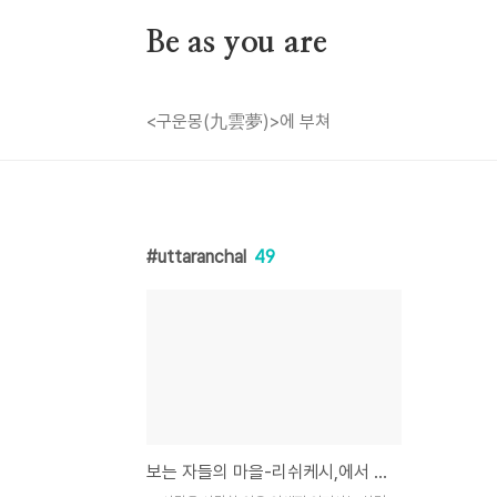
본문 바로가기
Be as you are
<구운몽(九雲夢)>에 부쳐
uttaranchal
49
보는 자들의 마을-리쉬케시,에서 다시 올려보는 그 사람을 사랑한 이유