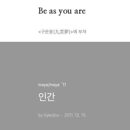
본문 바로가기
Be as you are
<구운몽(九雲夢)>에 부쳐
maya/maya `11
인간
by hyleidos
2011. 12. 15.