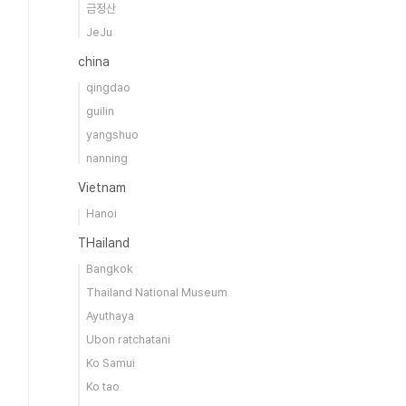
금정산
JeJu
china
qingdao
guilin
yangshuo
nanning
Vietnam
Hanoi
THailand
Bangkok
Thailand National Museum
Ayuthaya
Ubon ratchatani
Ko Samui
Ko tao