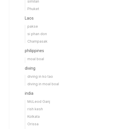
similan
Phuket
Laos
pakse
si phan don
Champasak
philippines
moal boal
diving
diving in ko tao
diving in moal boal
india
McLeod Ganj
rish kesh
Kolkata
Orissa