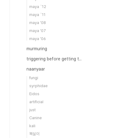
maya `12
maya `11
maya '08
maya '07
maya '06
murmuring
triggering before getting t..
naanyaar
fungi
syrphidae
Eidos
artificial
just
Canine
kali
복실이