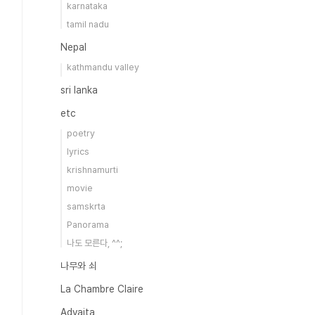
karnataka
tamil nadu
Nepal
kathmandu valley
sri lanka
etc
poetry
lyrics
krishnamurti
movie
samskrta
Panorama
나도 모른다, ^^;
나무와 쇠
La Chambre Claire
Advaita