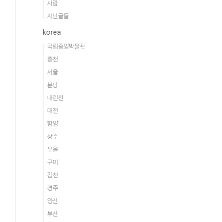
사람
지난글들
korea
국립중앙박물관
홍천
서울
분당
내린천
대전
함양
상주
무을
구미
김천
경주
양산
부산