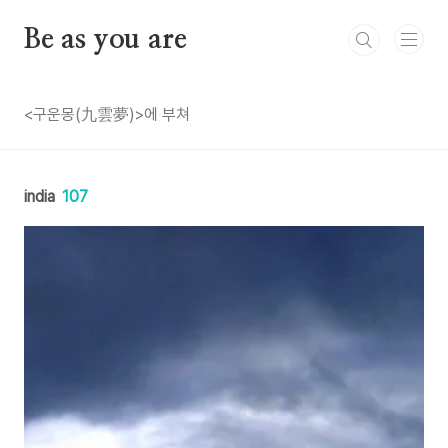
본문 바로가기
Be as you are
<구운몽(九雲夢)>에 부쳐
india
107