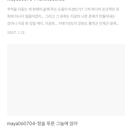
추억을 더듬는 게 현재의 삶에 무슨 도움이 되겠는가? 그저 하나의 순간적인 유
희에 지나지 않음이겠지… 그리고 그 유희는 지금의 나란 존재가 만들어내는
것이니 가공 된 것일 게다. 가공된… 1987년도의 강원도 홍천군 인제군 경계,
내린천을 드나들 때의 이야기이다. 87년도 이니까 고등학교 3학년 때였다. 당
2007. 1. 12.
시 내린천이 있는 살둔 산장을 갈려면… 꼬박 이틀이 걸렸다. 부산 부전역에서
밤 9시 15분 통일호 중앙선을 탄다. 좌석은 5300원 입석은 5100원이었다.
새벽 원주역에 내려 원주 버스터미널까지 걸어서 가면 대략 새벽 5시 30분경
치악산이 있는 원주의 새벽은 춥고 조용하다. 버스터미널에서 버너를 꺼내 화
장실에서 물을 받아 커피를 끓인 다음 차장과 커피를 한잔 나누어 언 몸을 녹인
다음 아침 6시 ..
maya060704-청솔 푸른 그늘에 앉아