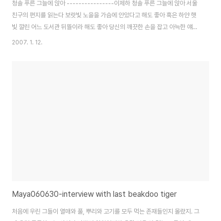
청솔 푸른 그늘에 앉아 ----------------이제하 청솔 푸른 그늘에 앉아 서울
친구의 편지를 읽는다 보랏빛 노을을 가슴에 안았다고 해도 좋아 혹은 하얀 햇
빛 깔린 어느 도서관 뒤뜰이라 해도 좋아 당신의 깨끗한 손을 잡고 아늑한 얘기
가 하고 싶어 아니 그냥 당신의 그 맑은 눈을 들여다보며 마구 눈물을 글썽이고
2007. 1. 12.
싶어 아아 밀물처럼 온몸을 스며 흐르는 피곤하고 피곤한 그리움이여 청솔푸른
그늘에 앉아 서울친구의 편지를 읽는다 * 난 아직도 이 시가 좋다 이 시가 늘 모
습을 바꾸지만 늘 그 속에 변치않는 내 행복이 있다.
Maya060630-interview with last beakdoo tiger
처음에 우린 그들이 열매와 풀, 뿌리와 고기를 모두 먹는 존재들인지 몰랐지. 그