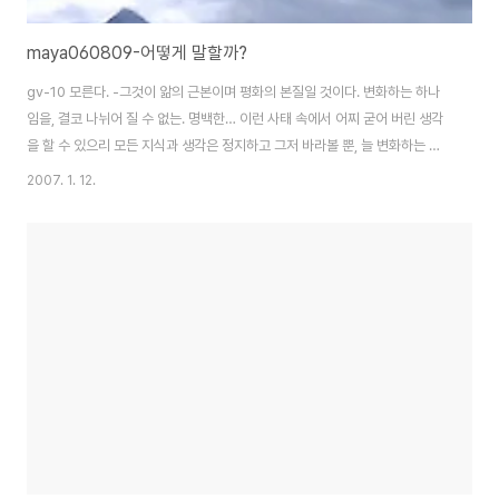
maya060809-어떻게 말할까?
gv-10 모른다. -그것이 앎의 근본이며 평화의 본질일 것이다. 변화하는 하나
임을, 결코 나뉘어 질 수 없는. 명백한… 이런 사태 속에서 어찌 굳어 버린 생각
을 할 수 있으리 모든 지식과 생각은 정지하고 그저 바라볼 뿐, 늘 변화하는 항
상성을 지닌 그저 존재함에 대하여. 이것만이 진실이며, 내가 알 수 있는 것일
2007. 1. 12.
따름 일진대. 나가르주나는 뗀진 갓쵸의 입을 통해 어떻게 말할까? 이것 외에
다른 것이 있을까? 소크라테스가 살아 있어 다람샬라에 왔다면 텐진 갓쵸에게
닭한마리 빚질까? 텐진 갓쵸의 고소장을 받고 독배를 마실 것인가?