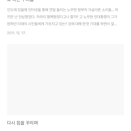
인도에 있을때 인터넷을 통해 연일 들리는 노무현 정부의 가슴아픈 소리들... 하
지만 난 안심했었다. 차라리 행복했었다고나 할까? 고 노무현 전대통령이 그가
원하던 미래의 시민들에게 가르치고 있는? 것에 대해 한껏 기대를 하면서 앞으
로는 어느 누구든 권력은 시민앞에 쓰러질 것이다. 그리고 이어진 엄청난 실망
2011. 12. 17.
들... 하지만 지금의 상황을 보니 그 노무현이 몸으로 보여준, 국민이 체득하게
만든, 어떤 것들이 싹을 틔우는것 같다. 어쩌면 너무 빠른건 아닌지… 행복하다.
기성의 정치인들이 지금의 상황을 이해 못하거나, 혹 그저 모르는 척 막으려 한
다면, 한반도에서 일어날 새로운 패러다임...을 감지하지 못한채 또다시 너무 빨
리 지갑을 주운 꼴이 되리라. 감히 말할 수 있겠다. 탄핵을 받을 수 있고, 홀로
갈 수도..
다시 짐을 꾸리며