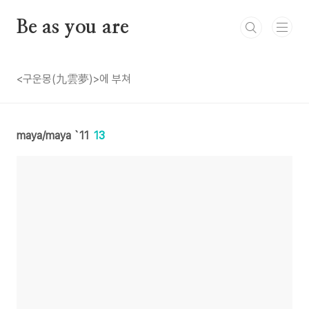
본문 바로가기
Be as you are
<구운몽(九雲夢)>에 부쳐
maya/maya `11
13