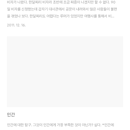
비자가 나왔다. 한달짜리 비자라 초반에 조금 짜증이 나겠지만 할 수 없다. 90
일 비자를 신청했는데 갑자기 대사관에서 공문이 내려와서 많은 사람들이 불편
을 겪었나 보다. 한달짜리도 어렵다는 루머가 있었지만 여행사를 통해서 비자
를 신청, 해결이 되었다. 이번에 다시 한국을 떠나며 제일 아쉬운게 뭘까? 생각
2011. 12. 16.
에 잠겨 본다. 아쉬운 건, 금정산과 경주 남산이구나. 죽음은 아쉬움과 관련이
없다. 고개를 들어 먼 곳 거기에 있는 것들이 항상 여기에.
인간
인간에 대한 탐구. 그것이 인간에게 가장 부족한 것이 아닌가? 싶다. *인간에