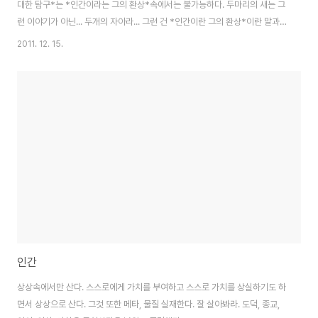
대한 탐구*는 *인간이라는 그의 환상*속에서는 불가능하다. 두마리의 새는 그
런 이야기가 아닌... 두개의 자아라... 그런 건 *인간이란 그의 환상*이란 말과
같은 선상에 있는 것! 아닐까? 생물체의 진화의 최종 단계가 반드시 인간일 수
2011. 12. 15.
만은 없다. Walter Evans-Wentz T. E. Lawrence
인간
상상속에서만 산다. 스스로에게 가치를 부여하고 스스로 가치를 상실하기도 하
면서 상상으로 산다. 그것 또한 메타, 물질 실재한다. 잘 살아봐라. 도덕, 종교,