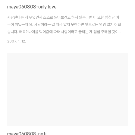
maya060808-only love
사랑한다는 게 무엇인지 스스로 알아보려고 하지 않는다면 이 또한 엄청난 비
극이 아닐는지 요. 사랑이라는 걸 지금 알지 못한다면 앞으로는 영영 알기 어렵
습니다. 왜요? 나이를 먹어감에 따라 사랑이라고 불리는 게 점점 추해질 것이기
때문입니다. 나이를 먹으면, 사랑은 사고파는 장사 형식의 점유물이 되고 맙니
2007. 1. 12.
다. 그러나 만일에 여러분이 가슴으로 사랑을 안아 들이기 시작한다면, 심은 나
무를 사랑하고 길 잃은 짐승을 다독거려 준다면, 나이를 먹으면서도 창이 좁은
조그만 방에 갇혀 있지 않고 그 방을 떠나 삶 전체를 사랑할 수 있을 것입니다.
사랑은 실제적입니다. 울고불고할 만한, 감정적인 것이 아닙니다. 사랑은 감상
적인 것이 아닙니다. 사랑에는 감상적인 요소가 전혀 없습니다. 젊을 때 사랑을
아는 것은 정말 중요..
maya060808-neti