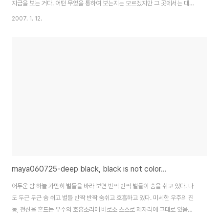
지금을 보는 거다. 어떤 무었을 통하여 보는지는 모르겠지만 그 곳에서는 대상
에 대하여 없다, 있다 하는게 무의미 할 런지 모른다. 다만 관계만 있다고 추측
2007. 1. 12.
하는 수준 이상의 것이 존재한다면 상상하지 말고 조합하지 말고 그것이 있는
지 없는 지 지켜 보아야 할 것이다. 그것이 침묵을 만들고 그 상태가 공상이나
상상하는 것이 아닌...지금을 사는게 아닐까?
maya060725-deep black, black is not color...
어두운 밤 하늘 가만히 별들을 바라 보면 반짝 반짝 별들이 숨을 쉬고 있다. 나
도 두근 두근 숨 쉬고 별들 반짝 반짝 숨쉬고 호흡하고 있다. 미세한 우주의 진
동, 전신을 흔드는 우주의 호흡소리에 비로소 스스로 제자리에 그대로 있음을