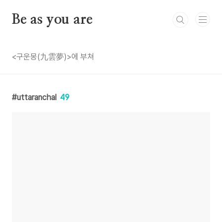
본문 바로가기
Be as you are
<구운몽(九雲夢)>에 부쳐
uttaranchal
49