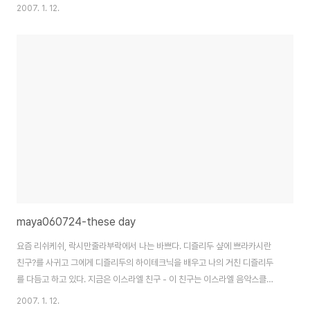
안다. 비로소 느낀다 나를 확인 할 수 밖에 없음을, 확인 할 수 있는 건 나 밖에
2007. 1. 12.
없음을.
maya060724-these day
요즘 리쉬케쉬, 락시만줄라부락에서 나는 바쁘다. 디즐리두 샾에 쁘라카시란
친구?를 사귀고 그에게 디즐리두의 하이테크닉을 배우고 나의 거친 디즐리두
를 다듬고 하고 있다. 지금은 이스라엘 친구 - 이 친구는 이스라엘 음악스클의
4년의 정규과정을 이수하고 지금 재즈드러머 로써 활동하고 있다한다. 인도에
2007. 1. 12.